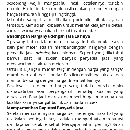
seseorang wajib mengetahui hasil cetakannya terlebih
dahulu. Hal ini berlaku untuk hasil cetakan per meter dengan
harga termurah hingga paling tinggi.
Mintalah sampel atau lihatlah portofolio pihak layanan
tersebut. Kemudian, cobalah untuk melihat ketajaman detail,
akurasi warnanya apakah berkualitas atau tidak.
Bandingkan Harganya dengan Jasa Lainnya
Tips yang kedua dalam memilih harga terbaik untuk cetakan
kain per meter adalah membandingkan harganya dengan
penyedia jasa
printing
kain lainnya. Seperti yang diketahui
bahwa saat ini sudah banyak penyedia jasa yang
menawarkan cetak kain meteran.
Untuk itu, jangan mudah tergiur dengan harga yang sangat
murah dan jauh dari standar. Pastikan masih masuk akal dan
mampu bersaing dengan harga di tempat lainnya.
Pasalnya, jika memilih harga yang terlalu murah, maka
dikhawatirkan akan berpengaruh terhadap kualitas yang
dihasilkan. Bisa jadi mereka memberi harga murah karena
kualitas kainnya sangat buruk dan mudah robek.
Memperhatikan Reputasi Penyedia Jasa
Setelah membandingkan harga per meternya, maka hal yang
tak kalah penting lainnya adalah memperhatikan reputasi
dari layanan cetak tersebut. Mengapa hal ini penting? Salah
satu alasannya agar tidak tertipu terhadap pelayanan yang