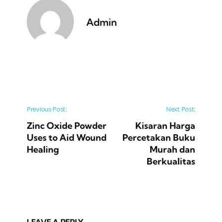
Admin
Post navigation
Previous Post:
Next Post:
Zinc Oxide Powder
Kisaran Harga
Uses to Aid Wound
Percetakan Buku
Healing
Murah dan
Berkualitas
LEAVE A REPLY