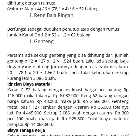
dihitung dengan rumus:
(Volume Atap x 4) / 6 = (78,1 x 4) / 6 ≈ 52 batang.
Reng Baja Ringan
Berfungsi sebagai dudukan penutup atap dengan rumus:
Jumlah Kanal C x 1,2 = 52 x 1,2 ≈ 62 batang
Genteng
Pertama ada sekrup genteng yang bisa dihitung dari jumlah
genteng x 12 = 127 x 12 ≈ 1.524 buah. Lalu, ada sekrup baja
ringan yang dihitung jumlahnya dengan cara volume atap x
20 = 78.1 x 20 ≈ 1.562 buah. Jadi. total kebutuhan sekrup
kurang lebih 3.086 buah.
Rincian Biaya Material
Kanal C 52 batang dengan estimasi harga per batang Rp
116.000 maka totalnya Rp 6.032.000. Reng 62 batang dengan
harga satuan Rp 43.000, maka jadi Rp 2.666.000. Genteng
metal pasir 127 lembar dengan kisaran Rp 35.000 totalnya
jadi Rp 4.445.000. Sekrup 3.086 buah dengan asumsi Rp 300
per 100 buah, maka jadi Rp 925.800. Total biaya material
menjadi Rp 14.068.800.
Biaya Tenaga Kerja
Selain material, ada biaya jasa pemasangan. Rata-rata tarif