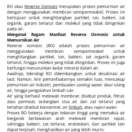
RO atau
Reverse Osmosis
merupakan proses pemurnian air
dengan menggunakan membran semipermeabel. Proses ini
bertujuan untuk menghilangkan partikel, ion, bakteri, zat
organik, garam terlarut dan molekul yang tidak diinginkan
pada air.
Mengenal Ragam Manfaat Reverse Osmosis untuk
Memurnikan Air
Reverse osmosis (RO) adalah proses pemurnian air
menggunakan membran semipermeabel untuk
menghilangkan partikel, ion, bakteri, zat organik, garam
terlarut, hingga molekul yang tidak diinginkan. Proses ini juga
berfungsi menurunkan kadar mineral dalam air.
Awalnya, teknologi RO dikembangkan untuk desalinasi air
laut. Namun, kini pemanfaatannya semakin luas, mencakup
pemurnian air industri, pembuatan
cooling water
, daur ulang
air, hingga pengolahan limbah cair.
Air yang berhasil melewati membran disebut produk, filtrat,
atau permeat, sedangkan sisa air dan zat terlarut yang
tertahan disebut konsentrat, air
limbah
, atau
reject water
.
Proses RO bekerja dengan tekanan tinggi yang memaksa air
bergerak berlawanan arah melewati membran rapat,
sehingga bakteri, zat terlarut, endotoksin, dan partikel lain
dapat terpisah, menghasilkan air yang lebih murni.