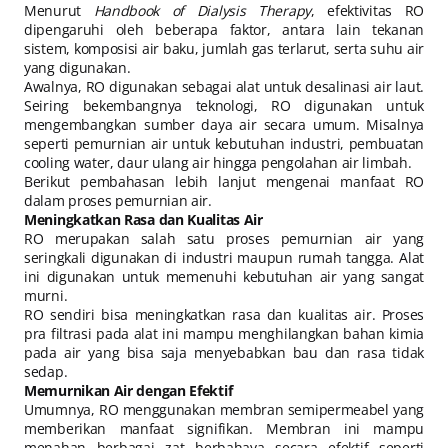
Menurut
Handbook of Dialysis Therapy
, efektivitas RO
dipengaruhi oleh beberapa faktor, antara lain tekanan
sistem, komposisi air baku, jumlah gas terlarut, serta suhu air
yang digunakan.
Awalnya, RO digunakan sebagai alat untuk desalinasi air laut.
Seiring bekembangnya teknologi, RO digunakan untuk
mengembangkan sumber daya air secara umum. Misalnya
seperti pemurnian air untuk kebutuhan industri, pembuatan
cooling water, daur ulang air hingga pengolahan air limbah.
Berikut pembahasan lebih lanjut mengenai manfaat RO
dalam proses pemurnian air.
Meningkatkan Rasa dan Kualitas Air
RO merupakan salah satu proses pemurnian air yang
seringkali digunakan di industri maupun rumah tangga. Alat
ini digunakan untuk memenuhi kebutuhan air yang sangat
murni.
RO sendiri bisa meningkatkan rasa dan kualitas air. Proses
pra filtrasi pada alat ini mampu menghilangkan bahan kimia
pada air yang bisa saja menyebabkan bau dan rasa tidak
sedap.
Memurnikan Air dengan Efektif
Umumnya, RO menggunakan membran semipermeabel yang
memberikan manfaat signifikan. Membran ini mampu
menahan berbagai zat berbahaya secara efektif seperti