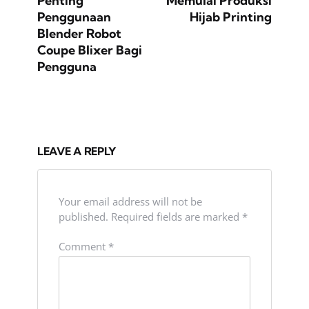
Penting
Memulai Produksi
Penggunaan
Hijab Printing
Blender Robot
Coupe Blixer Bagi
Pengguna
LEAVE A REPLY
Your email address will not be
published.
Required fields are marked
*
Comment
*