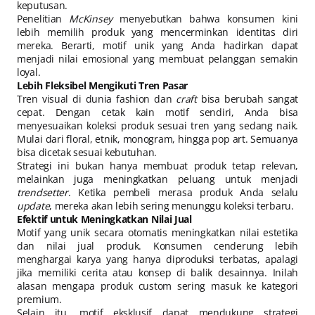
keputusan.
Penelitian
McKinsey
menyebutkan bahwa konsumen kini
lebih memilih produk yang mencerminkan identitas diri
mereka. Berarti, motif unik yang Anda hadirkan dapat
menjadi nilai emosional yang membuat pelanggan semakin
loyal.
Lebih Fleksibel Mengikuti Tren Pasar
Tren visual di dunia fashion dan
craft
bisa berubah sangat
cepat. Dengan cetak kain motif sendiri, Anda bisa
menyesuaikan koleksi produk sesuai tren yang sedang naik.
Mulai dari floral, etnik, monogram, hingga pop art. Semuanya
bisa dicetak sesuai kebutuhan.
Strategi ini bukan hanya membuat produk tetap relevan,
melainkan juga meningkatkan peluang untuk menjadi
trendsetter
. Ketika pembeli merasa produk Anda selalu
update
, mereka akan lebih sering menunggu koleksi terbaru.
Efektif untuk Meningkatkan Nilai Jual
Motif yang unik secara otomatis meningkatkan nilai estetika
dan nilai jual produk. Konsumen cenderung lebih
menghargai karya yang hanya diproduksi terbatas, apalagi
jika memiliki cerita atau konsep di balik desainnya. Inilah
alasan mengapa produk custom sering masuk ke kategori
premium.
Selain itu, motif eksklusif dapat mendukung strategi