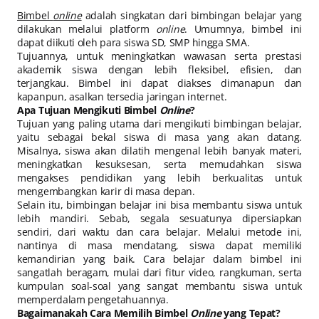
Bimbel
online
adalah singkatan dari bimbingan belajar yang
dilakukan melalui platform
online
. Umumnya, bimbel ini
dapat diikuti oleh para siswa SD, SMP hingga SMA.
Tujuannya, untuk meningkatkan wawasan serta prestasi
akademik siswa dengan lebih fleksibel, efisien, dan
terjangkau. Bimbel ini dapat diakses dimanapun dan
kapanpun, asalkan tersedia jaringan internet.
Apa Tujuan Mengikuti Bimbel
Online
?
Tujuan yang paling utama dari mengikuti bimbingan belajar,
yaitu sebagai bekal siswa di masa yang akan datang.
Misalnya, siswa akan dilatih mengenal lebih banyak materi,
meningkatkan kesuksesan, serta memudahkan siswa
mengakses pendidikan yang lebih berkualitas untuk
mengembangkan karir di masa depan.
Selain itu, bimbingan belajar ini bisa membantu siswa untuk
lebih mandiri. Sebab, segala sesuatunya dipersiapkan
sendiri, dari waktu dan cara belajar. Melalui metode ini,
nantinya di masa mendatang, siswa dapat memiliki
kemandirian yang baik. Cara belajar dalam bimbel ini
sangatlah beragam, mulai dari fitur video, rangkuman, serta
kumpulan soal-soal yang sangat membantu siswa untuk
memperdalam pengetahuannya.
Bagaimanakah Cara Memilih Bimbel
Online
yang Tepat?