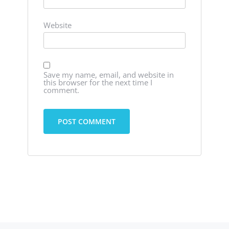
Website
Save my name, email, and website in
this browser for the next time I
comment.